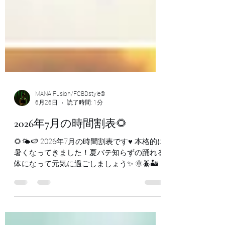
MANA Fusion/FCBDstyle®︎
6月26日
読了時間: 1分
2026年7月の時間割表🌻
🌻🌤️🍉 2026年7月の時間割表です♥️ 本格的に
暑くなってきました！夏バテ知らずの踊れる
体になって元気に過ごしましょう✨ 🌞🪲🏜️
🦎🌝 大阪梅田京橋のベリーダンススクー
ル NEO UNIVERSE 代表 MANA 🌞🪲🏜️🦎