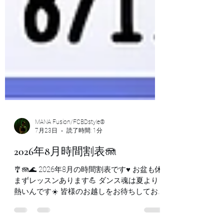
MANA Fusion/FCBDstyle®︎
7月23日
読了時間: 1分
2026年8月時間割表🪼
🎐🪼🌊 2026年8月の時間割表です♥️ お盆も休
まずレッスンあります💪 ダンス魂は夏より
熱いんです☀️ 皆様のお越しをお待ちしてお
ります♪ 🌞🪲🏜️🦎🌝 大阪梅田京橋のベリー