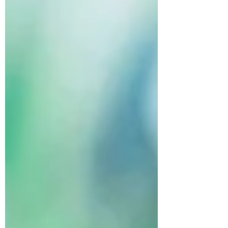
🌝 新規生徒募集中！🙌 体験レッスン後の即
日入会で入会金0円！🪽 お問い合わせは公式
HPもしくはDMから♥️
https://www.neouniverse-bellydance.com/ #ベ
リーダンス #オリエンタル #トライバルフュ
ージョン